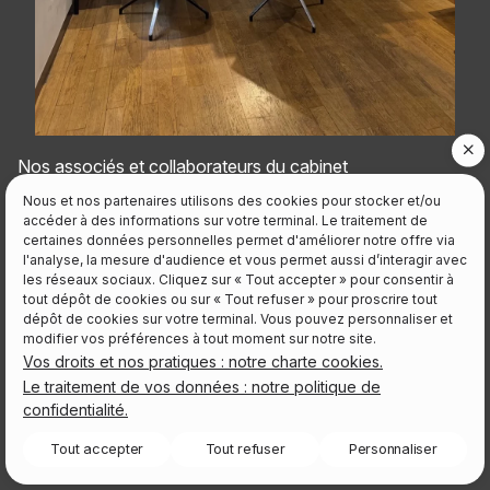
Nos associés et collaborateurs du cabinet
{{nomcabinet}} vous accueillent à Nice Nord. Venez-
Nous et nos partenaires utilisons des cookies pour stocker et/ou
nous rencontrer ! Nos équipes sont disponibles pour
accéder à des informations sur votre terminal. Le traitement de
certaines données personnelles permet d'améliorer notre offre via
vous.
l'analyse, la mesure d'audience et vous permet aussi d’interagir avec
Panneau de gestion des cookies
les réseaux sociaux. Cliquez sur « Tout accepter » pour consentir à
tout dépôt de cookies ou sur « Tout refuser » pour proscrire tout
dépôt de cookies sur votre terminal. Vous pouvez personnaliser et
modifier vos préférences à tout moment sur notre site.
Vos droits et nos pratiques : notre charte cookies.
Le traitement de vos données : notre politique de
confidentialité.
Tout accepter
Tout refuser
Personnaliser