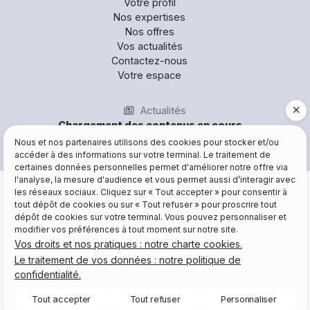
Votre profil
Nos expertises
Nos offres
Vos actualités
Contactez-nous
Votre espace
Actualités
Nous et nos partenaires utilisons des cookies pour stocker et/ou
accéder à des informations sur votre terminal. Le traitement de
certaines données personnelles permet d'améliorer notre offre via
l'analyse, la mesure d'audience et vous permet aussi d’interagir avec
Mentions légales et RGPD
les réseaux sociaux. Cliquez sur « Tout accepter » pour consentir à
Plan du site
tout dépôt de cookies ou sur « Tout refuser » pour proscrire tout
04 93 22 46 40
Gestion des cookies
dépôt de cookies sur votre terminal. Vous pouvez personnaliser et
Charte cookies
modifier vos préférences à tout moment sur notre site.
Email
Politique de confidentialité
Vos droits et nos pratiques : notre charte cookies.
© 2026 Site réalisé par Les Echos Publishing
Chatbot
Le traitement de vos données : notre politique de
Administration
confidentialité.
Haut de page
Tout accepter
Tout refuser
Personnaliser
Newsletter